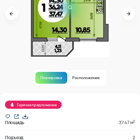
Планировка
Расположение
В продаже
Горячее предложение
2
Площадь
37.47 м
Подъезд
2