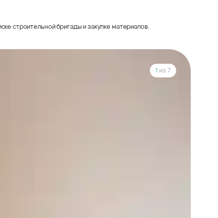
ске строительной бригады и закупке материалов.
1
из 7