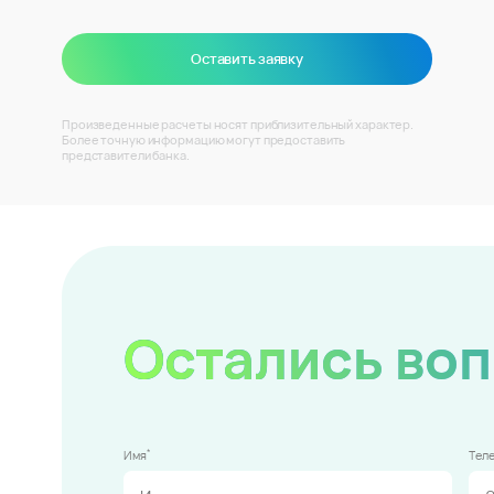
Оставить заявку
Произведенные расчеты носят приблизительный характер.
Более точную информацию могут предоставить
представители банка.
Остались во
*
Имя
Тел