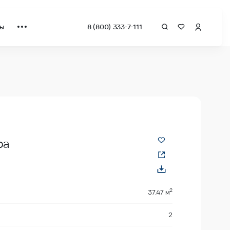
ты
8 (800) 333-7-111
вадрат от застройщика.
ра
2
2
37.47 м
2