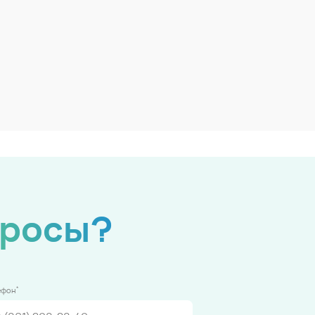
просы?
*
ефон