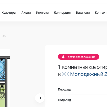
Квартиры
Акции
Ипотека
Коммерция
Вакансии
Контак
 м2 в Краснодар, стоимость: купить квартиру – 106 725 ₽ за к
№105
 105
В продаже
№105
Горячее предложение
1-комнатная кварти
в
ЖК Молодежный 
Площадь
Подъезд