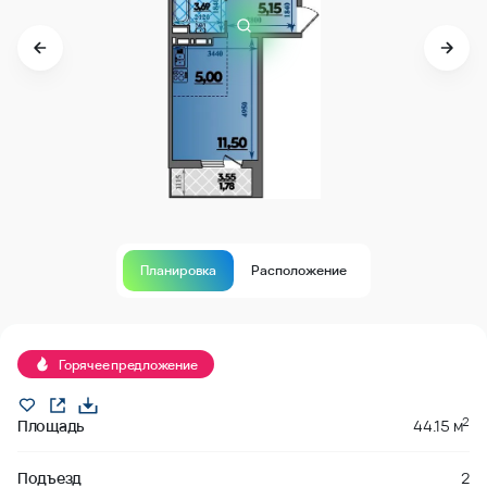
Планировка
Расположение
Продано
Горячее предложение
2
Площадь
44.15 м
Подъезд
2