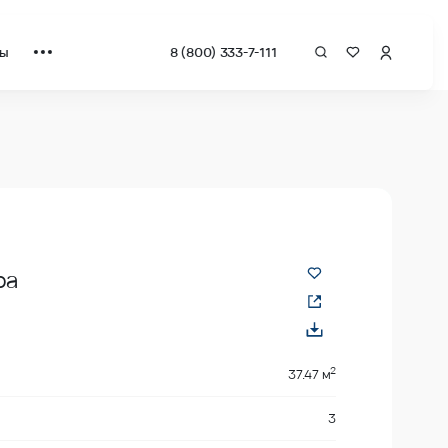
ты
8 (800) 333-7-111
вадрат от застройщика.
ра
2
2
37.47 м
3