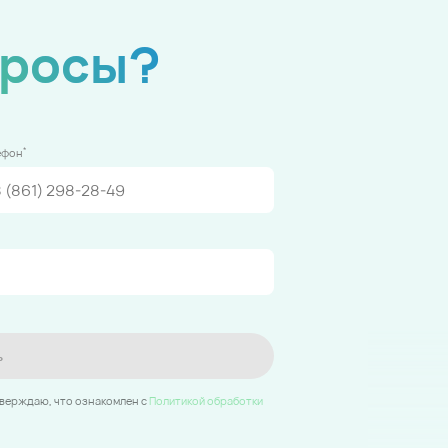
просы?
*
ефон
ь
тверждаю, что ознакомлен c
Политикой обработки