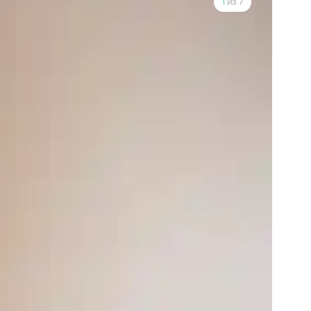
1
из 7