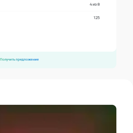
4
из
8
125
Получить предложение