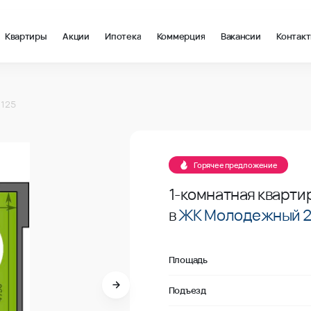
Квартиры
Акции
Ипотека
Коммерция
Вакансии
Контак
 м2 в Краснодар, стоимость: купить квартиру – 106 725 ₽ за к
125
 125
Продано
125
Горячее предложение
1-комнатная кварти
в
ЖК Молодежный 
Площадь
Подъезд