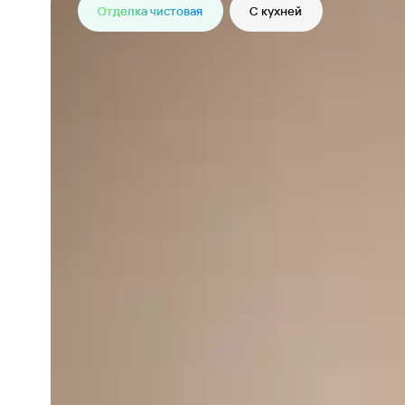
Отделка чистовая
С кухней