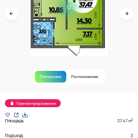
Планировка
Расположение
В продаже
Горячее предложение
2
Площадь
37.47 м
Подъезд
3