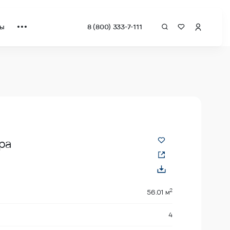
ты
8 (800) 333-7-111
адрат от застройщика.
ра
2
2
56.01 м
4