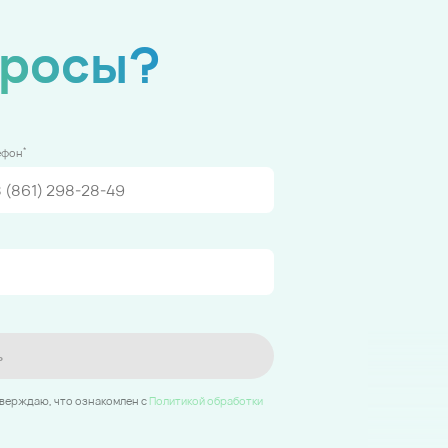
просы?
*
ефон
ь
тверждаю, что ознакомлен c
Политикой обработки