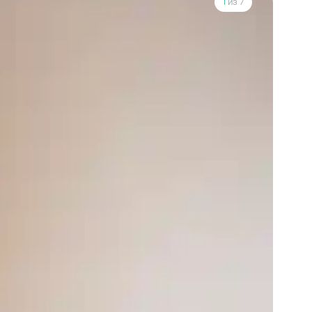
1
из 7