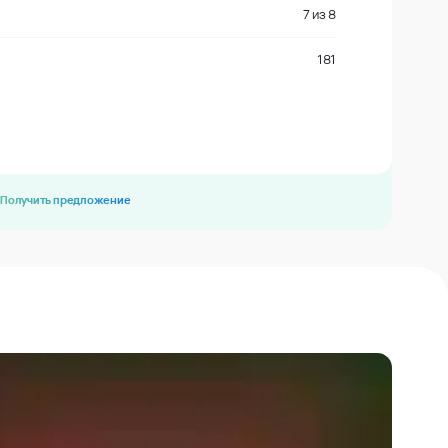
7
из
8
181
Получить предложение