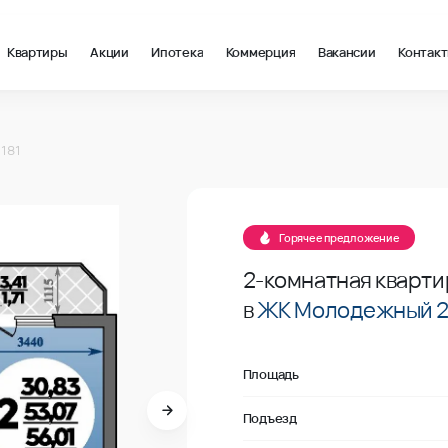
Квартиры
Акции
Ипотека
Коммерция
Вакансии
Контак
 м2 в Краснодар, стоимость: купить квартиру – 91 055 ₽ за кв
№181
181
Продано
№181
Горячее предложение
2-комнатная кварти
в
ЖК Молодежный 
Площадь
Подъезд