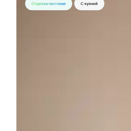
Отделка чистовая
С кухней