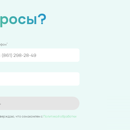
просы?
*
ефон
ь
тверждаю, что ознакомлен c
Политикой обработки