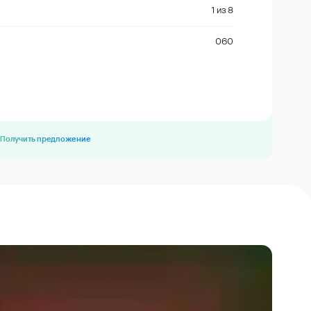
1
из
8
060
Получить предложение