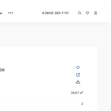
ты
8 (800) 333-7-111
квадрат от застройщика.
ра
2
2
38.67 м
2