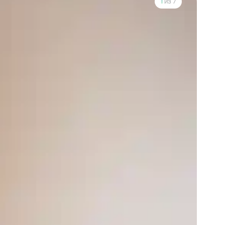
1
из 7