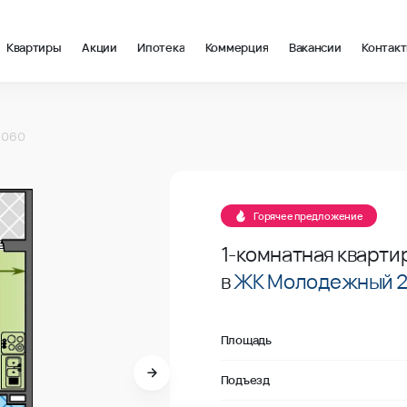
Квартиры
Акции
Ипотека
Коммерция
Вакансии
Контак
 м2 в Краснодар, стоимость: купить квартиру – 104 163 ₽ за 
 №060
 060
Продано
 №060
Горячее предложение
1-комнатная кварти
в
ЖК Молодежный 
Площадь
Подъезд