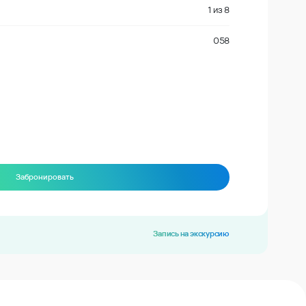
1
из
8
058
Забронировать
Запись на экскурсию