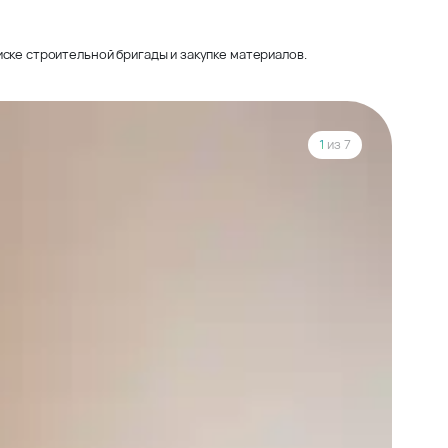
ске строительной бригады и закупке материалов.
1
из 7