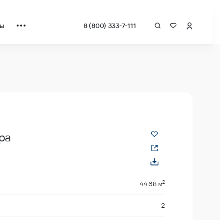
ты
8 (800) 333-7-111
квадрат от застройщика.
ра
2
2
44.68 м
2