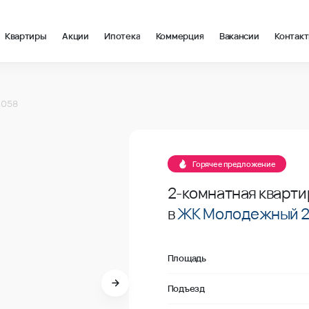
Квартиры
Акции
Ипотека
Коммерция
Вакансии
Контак
 м2 в Краснодар, стоимость: купить квартиру – 100 694 ₽ за 
 №058
 058
В продаже
 №058
Горячее предложение
2-комнатная кварти
в
ЖК Молодежный 
Площадь
Подъезд