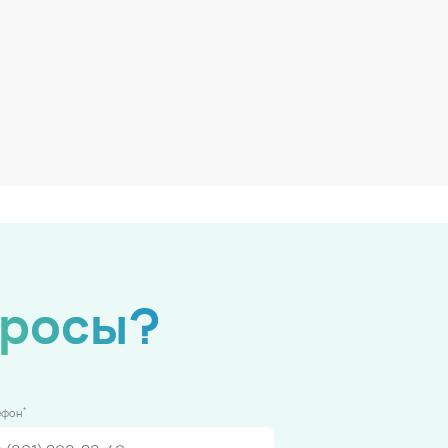
просы?
*
ефон