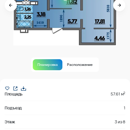
Планировка
Расположение
Продано
2
Площадь
57.61 м
Подъезд
1
Этаж
3
из
8