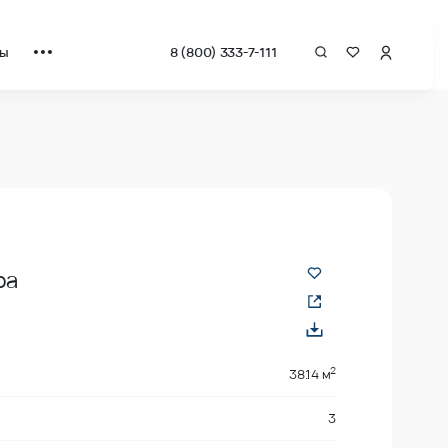
ты
8 (800) 333-7-111
 квадрат от застройщика.
ра
2
38.14 м
3