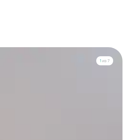
1
из 7