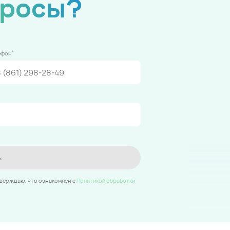
просы?
*
ефон
ь
тверждаю, что ознакомлен c
Политикой обработки