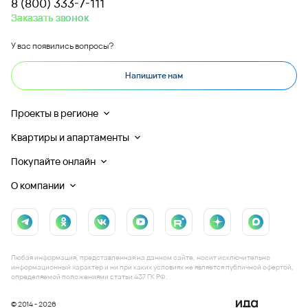
8 (800) 333-7-111
Заказать звонок
У вас появились вопросы?
Напишите нам
Проекты в регионе
Квартиры и апартаменты
Покупайте онлайн
О компании
Мы используем файлы cookie
Для изучения пользовательского опыта на сайте и его
последующего улучшения, мы используем файлы cookie.
Продолжая просматривать сайт, вы даете свое согласие на их
Любая информация, представленная на данном сайте, носит исключительно
использование.
информационный характер и ни при каких условиях не является публичной офертой,
определяемой положениями статьи 437 ГК РФ.
Принять
© 2014 - 2026