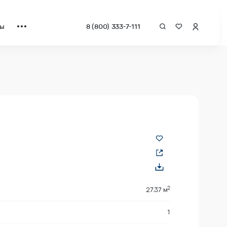
ты
8 (800) 333-7-111
а квадрат от застройщика.
2
27.37 м
1