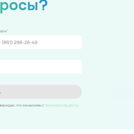
просы?
*
ефон
ь
тверждаю, что ознакомлен c
Политикой обработки