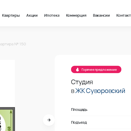
Квартиры
Акции
Ипотека
Коммерция
Вакансии
Контак
м2 в Ростов-на-Дону, стоимость: купить квартиру – 121 301 ₽ з
вартира № 150
В продаже
Горячее предложение
Студия
в
ЖК Суворовский
Площадь
Подъезд