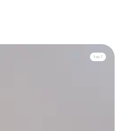
1
из 7