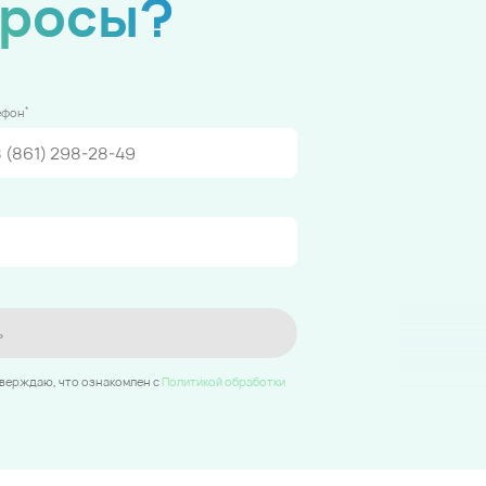
просы?
*
ефон
ь
тверждаю, что ознакомлен c
Политикой обработки