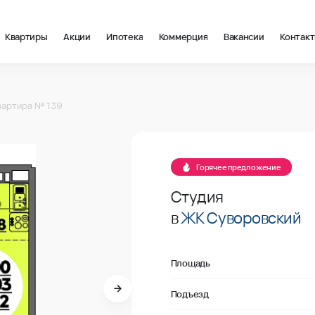
Квартиры
Акции
Ипотека
Коммерция
Вакансии
Контак
м2 в Ростов-на-Дону, стоимость: купить квартиру – 121 363 ₽ з
вартира № 139
В продаже
Горячее предложение
Студия
в
ЖК Суворовский
Площадь
Подъезд