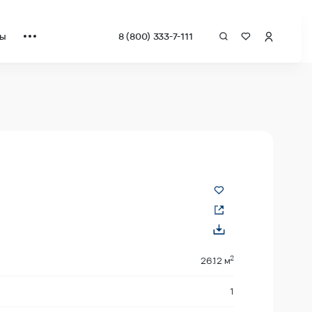
ты
8 (800) 333-7-111
а квадрат от застройщика.
2
26.12 м
1