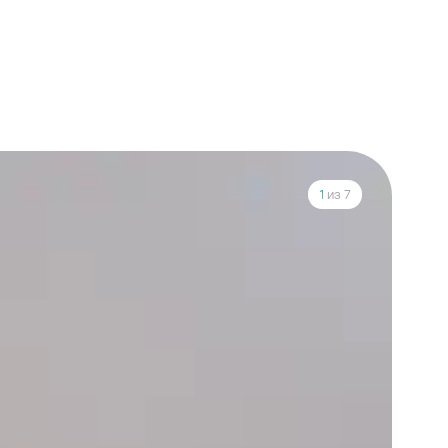
1
из 7