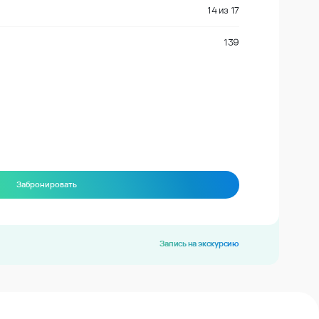
14
из
17
139
Забронировать
Запись на экскурсию