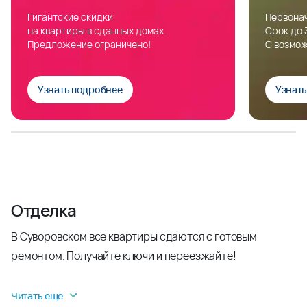
Гигантские скидки
Первонач
на квартиры в сданных домах.
Срок до 
Предложение ограничено!
С возмож
Узнать подробнее
Узнат
Отделка
В Суворовском все квартиры сдаются с готовым
ремонтом. Получайте ключи и переезжайте!
Читать еще