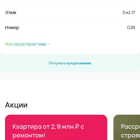
Этаж
3
из
17
Номер
029
Все характеристики
Получить предложение
Акции
Квартира от 2,9 млн ₽ с
Расср
ремонтом!
строя