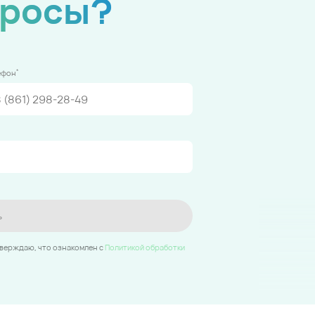
просы?
*
ефон
ь
тверждаю, что ознакомлен c
Политикой обработки