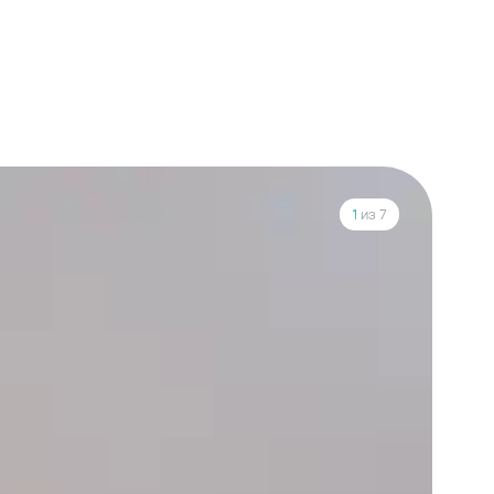
1
из 7