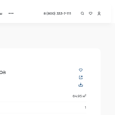
ты
8 (800) 333-7-111
а квадрат от застройщика.
ра
2
64.95 м
1