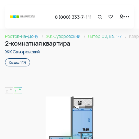
8 (800) 333-7-111
Страница подбора недвижимости ВКБ-Новостройки
2-комнатная квартира 64.95м2 в ЖК Суворовский, №07
Ростов-на-Дону
ЖК Суворовский
Литер 02, кв. 1-7
Квар
Квартира № 078 в ЖК Суворовский : подъезд 1, этаж 8, 64.
2-комнатная квартира
Страница квартиры
2-комнатная квартира 64.95м2 в ЖК Суворовский, №07
ЖК Суворовский
Скидка 14%