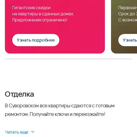
Гигантские скидки
Первонач
на квартиры в сданных домах.
Срок до 
Предложение ограничено!
С возмож
Узнать подробнее
Узнат
Отделка
В Суворовском все квартиры сдаются с готовым
ремонтом. Получайте ключи и переезжайте!
Читать еще