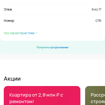
Этаж
8
из
17
Номер
078
Все характеристики
Получить предложение
Акции
Квартира от 2,9 млн ₽ с
Расср
ремонтом!
строя