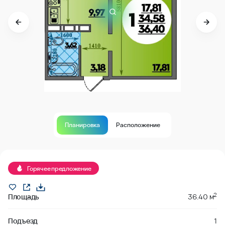
Планировка
Расположение
В продаже
Горячее предложение
2
Площадь
36.40 м
Подъезд
1