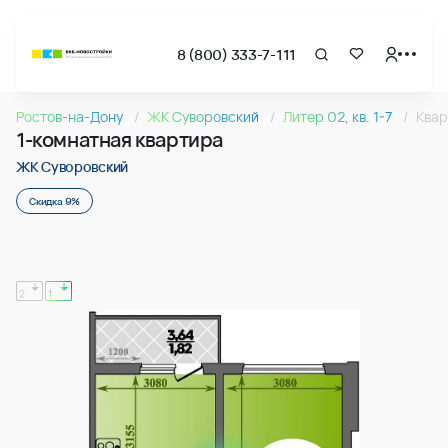
8 (800) 333-7-111
Страница подбора недвижимости ВКБ-Новостройки
1-комнатная квартира 36.40м2 в ЖК Суворовский, №157
Ростов-на-Дону
ЖК Суворовский
Литер 02, кв. 1-7
Квар
Квартира № 157 в ЖК Суворовский : подъезд 1, этаж 16, 36
1-комнатная квартира
Страница квартиры
1-комнатная квартира 36.40м2 в ЖК Суворовский, №157
ЖК Суворовский
Скидка 9%