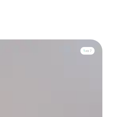
1
из 7