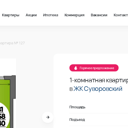
Квартиры
Акции
Ипотека
Коммерция
Вакансии
Контак
м2 в Ростов-на-Дону, стоимость: купить квартиру – 115 385 ₽ 
27
вартира № 127
В продаже
27
Горячее предложение
1-комнатная кварти
в
ЖК Суворовский
Площадь
Подъезд