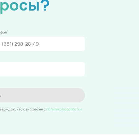
просы?
*
ефон
ь
тверждаю, что ознакомлен c
Политикой обработки