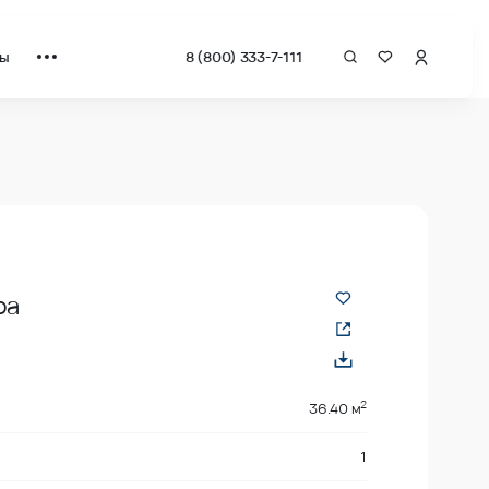
ты
8 (800) 333-7-111
за квадрат от застройщика.
ра
2
36.40 м
1