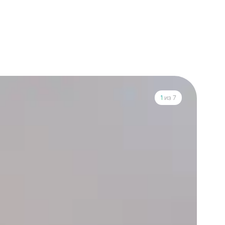
1
из 7