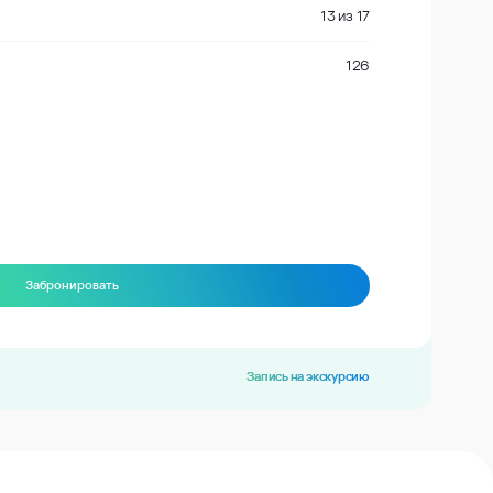
13
из
17
126
Забронировать
Запись на экскурсию