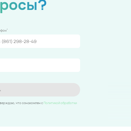
просы?
*
ефон
ь
тверждаю, что ознакомлен c
Политикой обработки