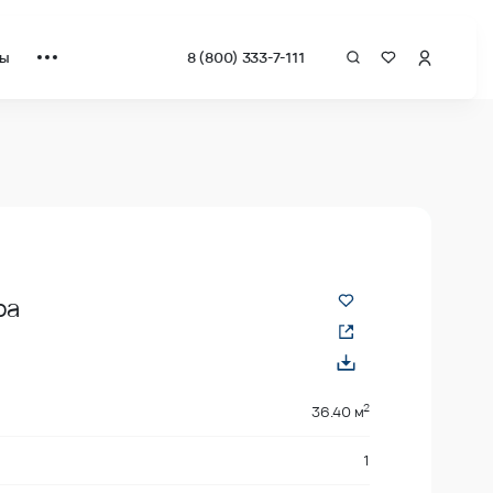
ты
8 (800) 333-7-111
за квадрат от застройщика.
ра
2
36.40 м
1