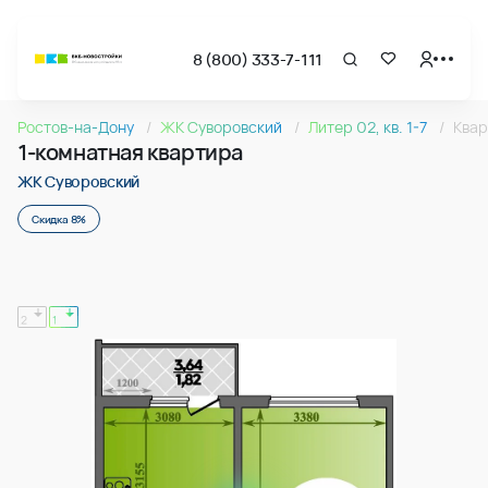
8 (800) 333-7-111
Страница подбора недвижимости ВКБ-Новостройки
1-комнатная квартира 38.14м2 в ЖК Суворовский, №105
Ростов-на-Дону
ЖК Суворовский
Литер 02, кв. 1-7
Квар
Квартира № 105 в ЖК Суворовский : подъезд 1, этаж 11, 38.
1-комнатная квартира
Страница квартиры
1-комнатная квартира 38.14м2 в ЖК Суворовский, №105
ЖК Суворовский
Скидка 8%