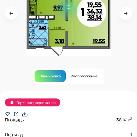
Планировка
Расположение
В продаже
Горячее предложение
2
Площадь
38.14 м
Подъезд
1