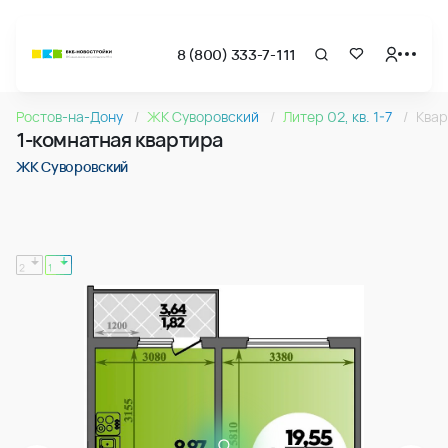
8 (800) 333-7-111
Страница подбора недвижимости ВКБ-Новостройки
1-комнатная квартира 38.14м2 в ЖК Суворовский, №075
Ростов-на-Дону
ЖК Суворовский
Литер 02, кв. 1-7
Квар
Квартира № 075 в ЖК Суворовский : подъезд 1, этаж 8, 38.
1-комнатная квартира
Страница квартиры
1-комнатная квартира 38.14м2 в ЖК Суворовский, №075
ЖК Суворовский