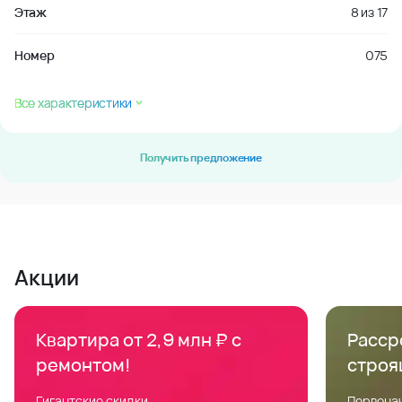
Этаж
8
из
17
Номер
075
Все характеристики
Получить предложение
Акции
Квартира от 2,9 млн ₽ с
Расср
ремонтом!
строя
Гигантские скидки
Первонач