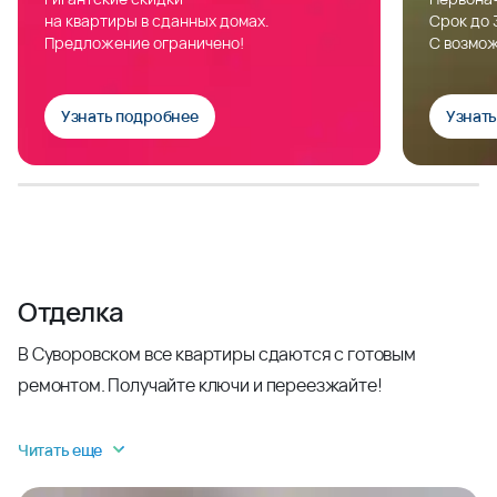
на квартиры в сданных домах.
Срок до 
Предложение ограничено!
С возмож
Узнать подробнее
Узнат
Отделка
В Суворовском все квартиры сдаются с готовым
ремонтом. Получайте ключи и переезжайте!
Читать еще