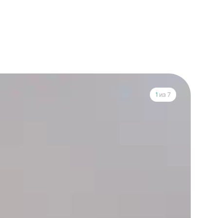
1
из 7