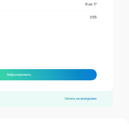
6
из
17
055
Забронировать
Запись на экскурсию