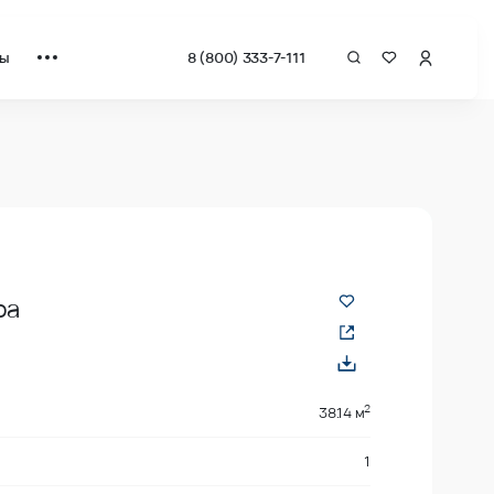
ты
8 (800) 333-7-111
а квадрат от застройщика.
ра
2
38.14 м
1