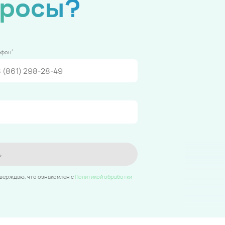
просы?
*
ефон
ь
тверждаю, что ознакомлен c
Политикой обработки