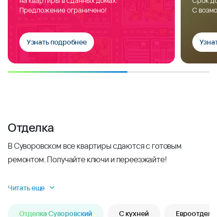
на квартиры в сданных домах.
Срок до
Предложение ограничено!
С возм
Узнать подробнее
Узна
Отделка
В Суворовском все квартиры сдаются с готовым
ремонтом. Получайте ключи и переезжайте!
Читать еще
Отделка Суворовский
С кухней
Евроотделк