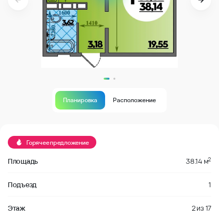
Планировка
Расположение
Продано
Горячее предложение
2
Площадь
38.14 м
Подъезд
1
Этаж
2
из
17