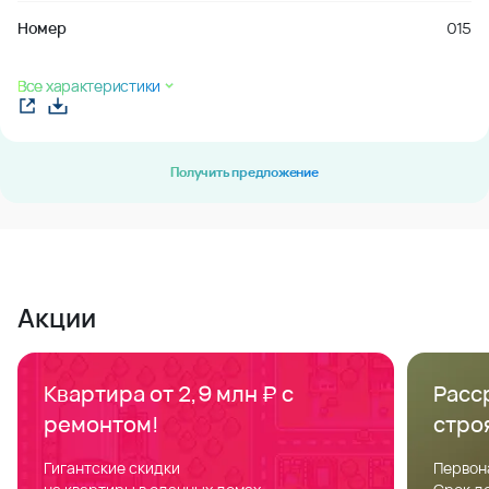
Номер
015
Все характеристики
Получить предложение
Акции
Квартира от 2,9 млн ₽ с
Расс
ремонтом!
стро
Гигантские скидки
Первон