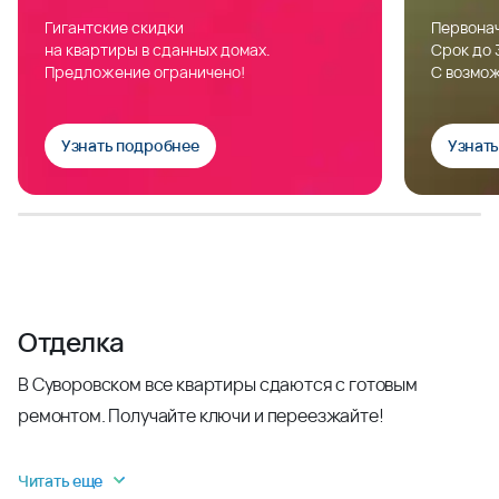
Гигантские скидки
Первонач
на квартиры в сданных домах.
Срок до 
Предложение ограничено!
С возмож
Узнать подробнее
Узнат
Отделка
В Суворовском все квартиры сдаются с готовым
ремонтом. Получайте ключи и переезжайте!
Читать еще