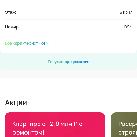
Этаж
6
из
17
Номер
054
Все характеристики
Получить предложение
Акции
Квартира от 2,9 млн ₽ с
Расср
ремонтом!
строя