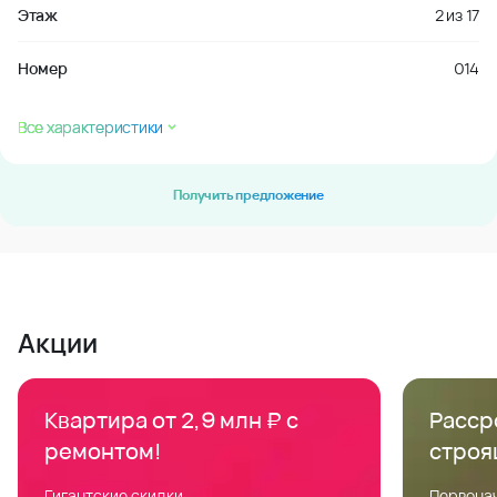
Этаж
2
из
17
Номер
014
Все характеристики
Получить предложение
Акции
Квартира от 2,9 млн ₽ с
Расср
ремонтом!
строя
Гигантские скидки
Первонач