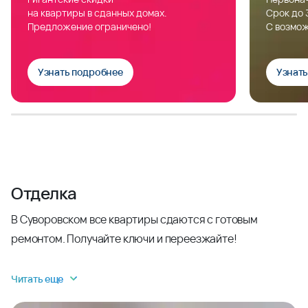
на квартиры в сданных домах.
Срок до 
Предложение ограничено!
С возмож
Узнать подробнее
Узнат
Отделка
В Суворовском все квартиры сдаются с готовым
ремонтом. Получайте ключи и переезжайте!
Читать еще