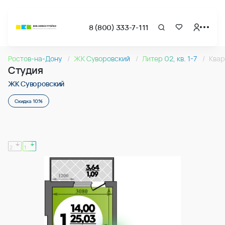
8 (800) 333-7-111
Страница подбора недвижимости ВКБ-Новостройки
Cтудия 26.12м2 в ЖК Суворовский, №123
Ростов-на-Дону
ЖК Суворовский
Литер 02, кв. 1-7
Квар
Квартира № 123 в ЖК Суворовский : подъезд 1, этаж 13, 26.
Студия
Страница квартиры
Cтудия 26.12м2 в ЖК Суворовский, №123
ЖК Суворовский
Скидка 10%