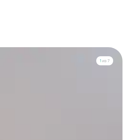
1
из 7