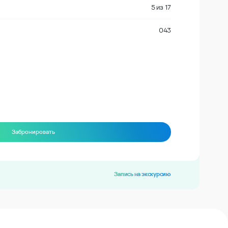
5
из
17
043
Забронировать
Запись на экскурсию