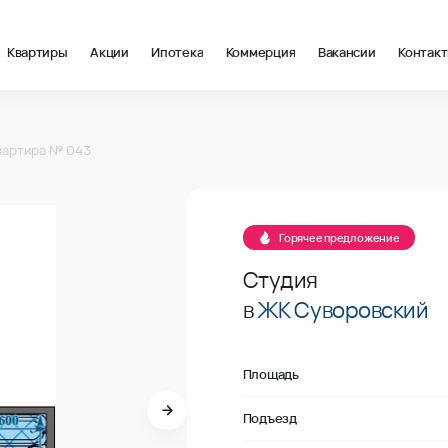
Квартиры
Акции
Ипотека
Коммерция
Вакансии
Контак
2 в Ростов-на-Дону, стоимость: купить квартиру – 121 363 ₽ з
вартира № 043
В продаже
Горячее предложение
Студия
в
ЖК Суворовский
Площадь
Подъезд