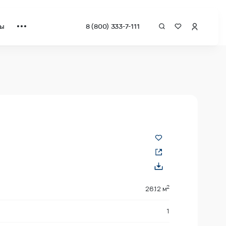
ты
8 (800) 333-7-111
а квадрат от застройщика.
2
26.12 м
1