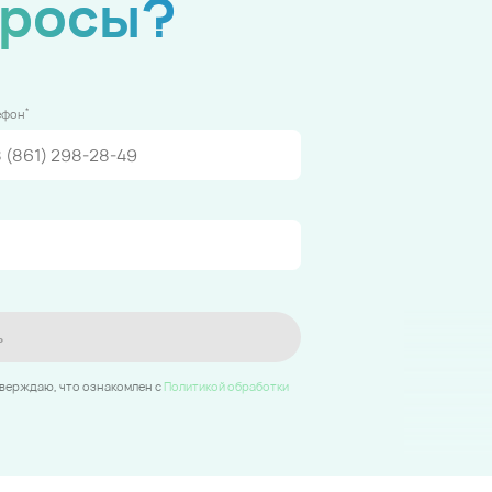
просы?
*
ефон
ь
тверждаю, что ознакомлен c
Политикой обработки