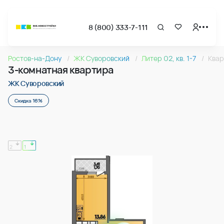
8 (800) 333-7-111
Страница подбора недвижимости ВКБ-Новостройки
3-комнатная квартира 64.13м2 в ЖК Суворовский, №082
Ростов-на-Дону
ЖК Суворовский
Литер 02, кв. 1-7
Квар
Квартира № 082 в ЖК Суворовский : подъезд 1, этаж 9, 64.
3-комнатная квартира
Страница квартиры
3-комнатная квартира 64.13м2 в ЖК Суворовский, №082
ЖК Суворовский
Скидка 16%