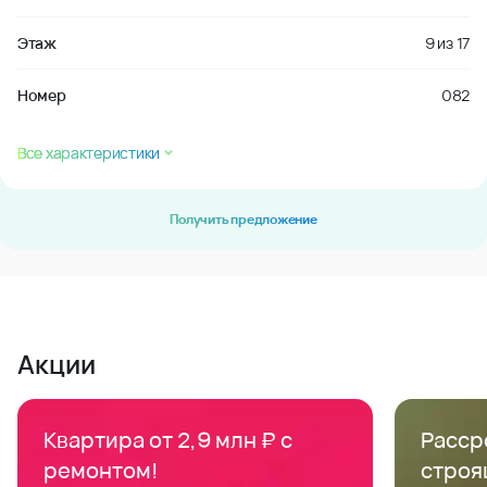
Этаж
9
из
17
Номер
082
Все характеристики
Получить предложение
Акции
Квартира от 2,9 млн ₽ с
Расср
ремонтом!
строя