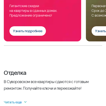
Гигантские скидки
Первонач
на квартиры в сданных домах.
Срок до 
Предложение ограничено!
С возмож
Узнать подробнее
Узнат
Отделка
В Суворовском все квартиры сдаются с готовым
ремонтом. Получайте ключи и переезжайте!
Читать еще