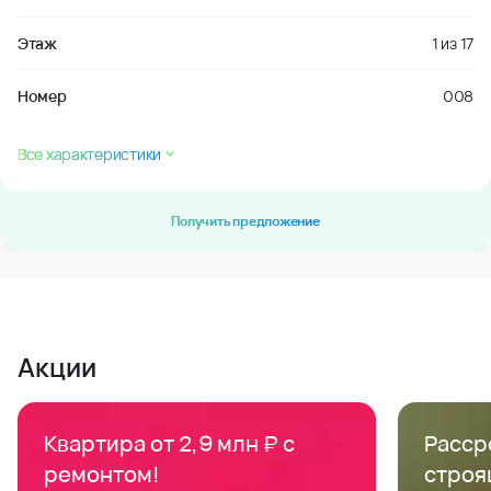
Этаж
1
из
17
Номер
008
Все характеристики
Получить предложение
Акции
Квартира от 2,9 млн ₽ с
Расср
ремонтом!
строя