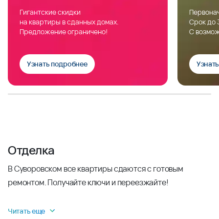
Гигантские скидки
Первонач
на квартиры в сданных домах.
Срок до 
Предложение ограничено!
С возмож
Узнать подробнее
Узнат
Отделка
В Суворовском все квартиры сдаются с готовым
ремонтом. Получайте ключи и переезжайте!
Читать еще