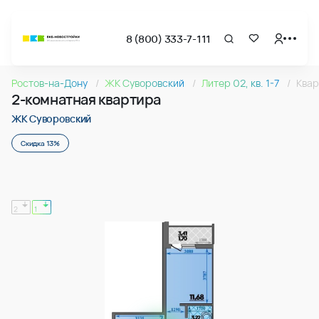
8 (800) 333-7-111
Страница подбора недвижимости ВКБ-Новостройки
2-комнатная квартира 64.95м2 в ЖК Суворовский, №00
Ростов-на-Дону
ЖК Суворовский
Литер 02, кв. 1-7
Ква
Квартира № 008 в ЖК Суворовский : подъезд 1, этаж 1, 64.
2-комнатная квартира
Страница квартиры
2-комнатная квартира 64.95м2 в ЖК Суворовский, №00
ЖК Суворовский
Скидка 13%