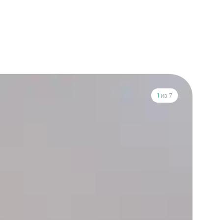
1
из 7