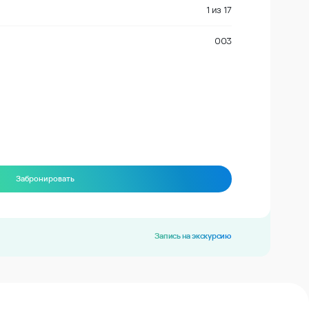
1
из
17
003
Забронировать
Запись на экскурсию