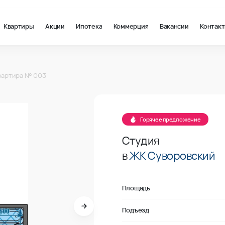
Квартиры
Акции
Ипотека
Коммерция
Вакансии
Контак
2 в Ростов-на-Дону, стоимость: купить квартиру – 121 363 ₽ за
вартира № 003
В продаже
Горячее предложение
Студия
в
ЖК Суворовский
Площадь
Подъезд