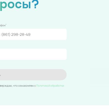
просы?
*
ефон
ь
тверждаю, что ознакомлен c
Политикой обработки