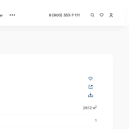
ты
8 (800) 333-7-111
 квадрат от застройщика.
2
26.12 м
1