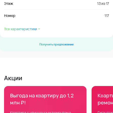
Этаж
13
из
17
Номер
117
Все характеристики
Получить предложение
Акции
Выгода на квартиру до 1,2
Кварти
млн ₽!
ремон
Квартира с улучшенным ремонтом в
Гигантск