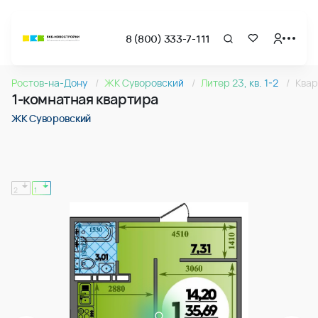
8 (800) 333-7-111
Страница подбора недвижимости ВКБ-Новостройки
1-комнатная квартира 36.92м2 в ЖК Суворовский, №117
Ростов-на-Дону
ЖК Суворовский
Литер 23, кв. 1-2
Квар
Квартира № 117 в ЖК Суворовский : подъезд 1, этаж 13, 36.
1-комнатная квартира
Страница квартиры
1-комнатная квартира 36.92м2 в ЖК Суворовский, №117
ЖК Суворовский