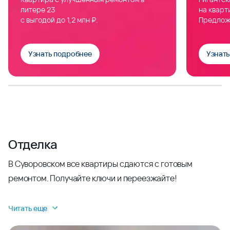
литере 23
на кварт
с выгодой до 1,2 млн ₽.
Предлож
Узнать подробнее
Узнат
Отделка
В Суворовском все квартиры сдаются с готовым
ремонтом. Получайте ключи и переезжайте!
Читать еще