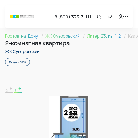
8 (800) 333-7-111
Страница подбора недвижимости ВКБ-Новостройки
2-комнатная квартира 43.04м2 в ЖК Суворовский, №125
Ростов-на-Дону
ЖК Суворовский
Литер 23, кв. 1-2
Квар
Квартира № 125 в ЖК Суворовский : подъезд 1, этаж 14, 43
2-комнатная квартира
Страница квартиры
2-комнатная квартира 43.04м2 в ЖК Суворовский, №125
ЖК Суворовский
Скидка 18%