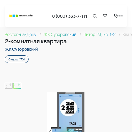
8 (800) 333-7-111
Страница подбора недвижимости ВКБ-Новостройки
2-комнатная квартира 43.04м2 в ЖК Суворовский, №08
Ростов-на-Дону
ЖК Суворовский
Литер 23, кв. 1-2
Ква
Квартира № 089 в ЖК Суворовский : подъезд 1, этаж 10, 43
2-комнатная квартира
Страница квартиры
2-комнатная квартира 43.04м2 в ЖК Суворовский, №08
ЖК Суворовский
Скидка 17%