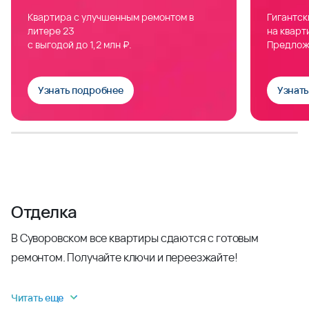
Квартира с улучшенным ремонтом в
Гигантск
литере 23
на кварт
с выгодой до 1,2 млн ₽.
Предлож
Узнать подробнее
Узнат
Отделка
В Суворовском все квартиры сдаются с готовым
ремонтом. Получайте ключи и переезжайте!
Читать еще