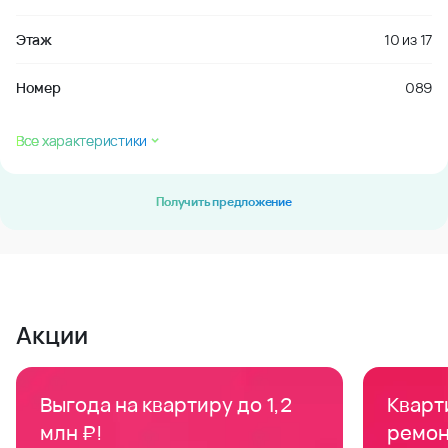
Этаж
10
из
17
Номер
089
Все характеристики
Получить предложение
Акции
Выгода на квартиру до 1,2
Кварти
млн ₽!
ремон