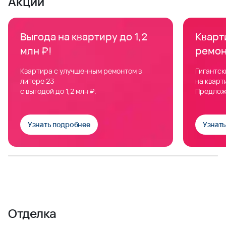
Акции
Выгода на квартиру до 1,2
Кварти
млн ₽!
ремон
Квартира с улучшенным ремонтом в
Гигантск
литере 23
на кварт
с выгодой до 1,2 млн ₽.
Предлож
Узнать подробнее
Узнат
Отделка