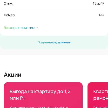
Этаж
15
из
17
Номер
133
Все характеристики
Получить предложение
Акции
Выгода на квартиру до 1,2
Кварти
млн ₽!
ремон
Квартира с улучшенным ремонтом в
Гигантск