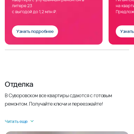
литере 23
на кварт
с выгодой до 1,2 млн ₽.
Предлож
Узнать подробнее
Узнат
Отделка
В Суворовском все квартиры сдаются с готовым
ремонтом. Получайте ключи и переезжайте!
Читать еще