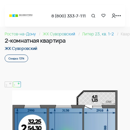
8 (800) 333-7-111
Страница подбора недвижимости ВКБ-Новостройки
2-комнатная квартира 55.53м2 в ЖК Суворовский, №08
Ростов-на-Дону
ЖК Суворовский
Литер 23, кв. 1-2
Квар
Квартира № 087 в ЖК Суворовский : подъезд 1, этаж 10, 55
2-комнатная квартира
Страница квартиры
2-комнатная квартира 55.53м2 в ЖК Суворовский, №08
ЖК Суворовский
Скидка 13%