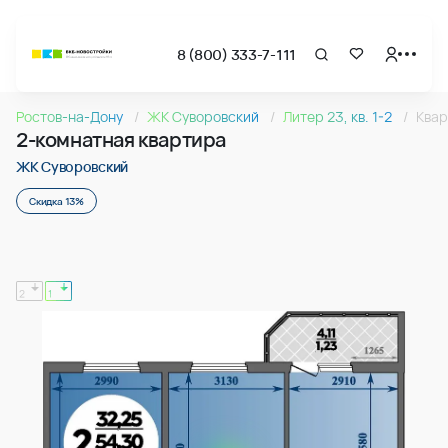
8 (800) 333-7-111
Страница подбора недвижимости ВКБ-Новостройки
2-комнатная квартира 55.53м2 в ЖК Суворовский, №015
Ростов-на-Дону
ЖК Суворовский
Литер 23, кв. 1-2
Квар
Квартира № 015 в ЖК Суворовский : подъезд 1, этаж 2, 55.5
2-комнатная квартира
Страница квартиры
2-комнатная квартира 55.53м2 в ЖК Суворовский, №015
ЖК Суворовский
Скидка 13%