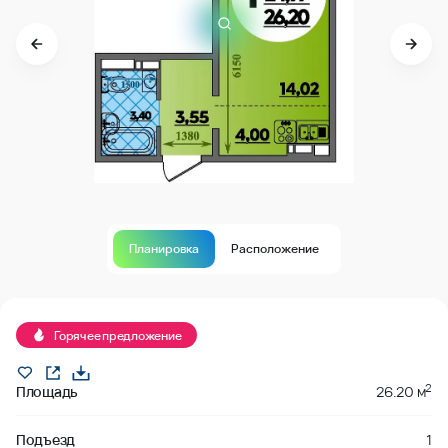
Планировка
Расположение
В продаже
Горячее предложение
2
Площадь
26.20 м
Подъезд
1