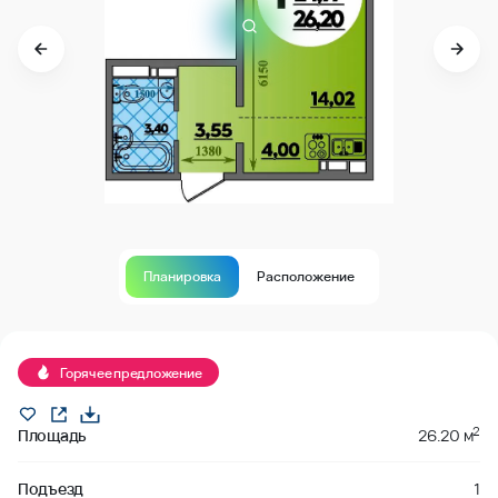
Планировка
Расположение
В продаже
Горячее предложение
2
Площадь
26.20 м
Подъезд
1