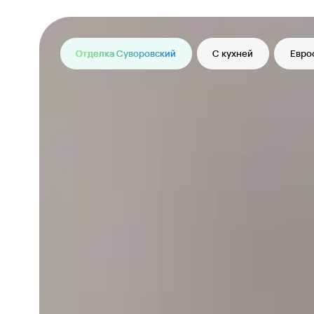
Отделка Суворовский
С кухней
Евро