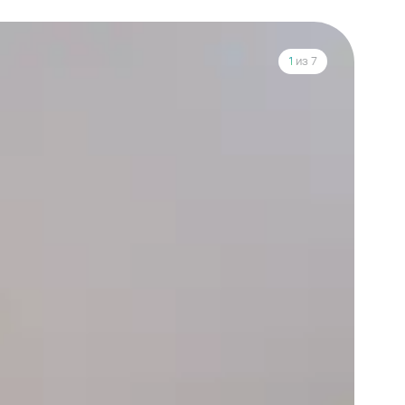
1
из 7