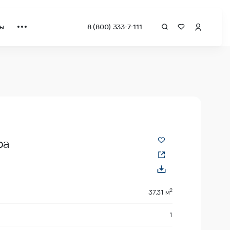
ты
8 (800) 333-7-111
а квадрат от застройщика.
ра
2
37.31 м
1