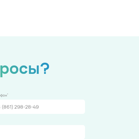
просы?
*
ефон