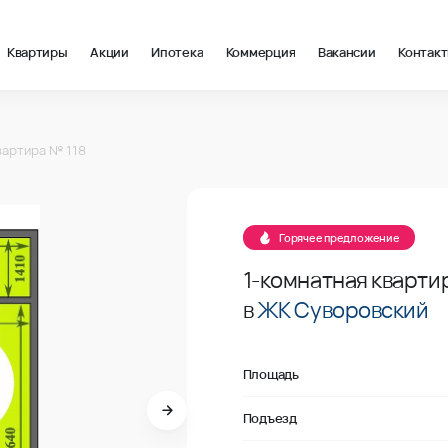
Квартиры
Акции
Ипотека
Коммерция
Вакансии
Контак
м2 в Ростов-на-Дону, стоимость: купить квартиру – 124 464 ₽ з
8
вартира № 118
Продано
8
Горячее предложение
1-комнатная кварти
в
ЖК Суворовский
Площадь
Подъезд