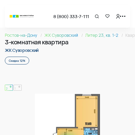
8 (800) 333-7-111
Страница подбора недвижимости ВКБ-Новостройки
3-комнатная квартира 83.95м2 в ЖК Суворовский, №21
Ростов-на-Дону
ЖК Суворовский
Литер 23, кв. 1-2
Квар
Квартира № 216 в ЖК Суворовский : подъезд 2, этаж 9, 83.
3-комнатная квартира
Страница квартиры
3-комнатная квартира 83.95м2 в ЖК Суворовский, №21
ЖК Суворовский
Скидка 12%