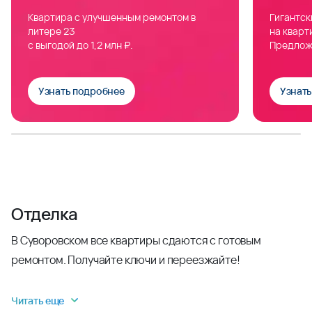
Квартира с улучшенным ремонтом в
Гигантск
литере 23
на кварт
с выгодой до 1,2 млн ₽.
Предлож
Узнать подробнее
Узнат
Отделка
В Суворовском все квартиры сдаются с готовым
ремонтом. Получайте ключи и переезжайте!
Читать еще