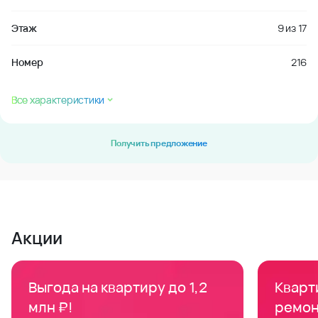
Этаж
9
из
17
Номер
216
Все характеристики
Получить предложение
Акции
Выгода на квартиру до 1,2
Кварти
млн ₽!
ремон