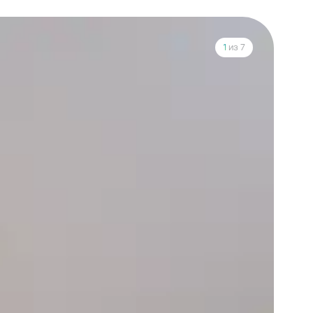
1
из 7