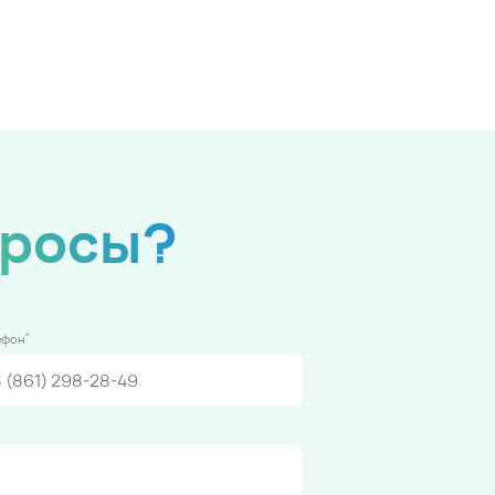
просы?
*
ефон