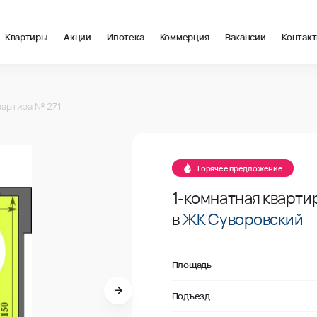
Квартиры
Акции
Ипотека
Коммерция
Вакансии
Контак
м2 в Ростов-на-Дону, стоимость: купить квартиру – 122 626 ₽ 
71
вартира № 271
Продано
71
Горячее предложение
1-комнатная кварти
в
ЖК Суворовский
Площадь
Подъезд