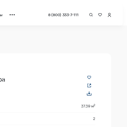
ты
8 (800) 333-7-111
за квадрат от застройщика.
ра
2
37.39 м
2