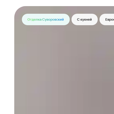
Отделка Суворовский
С кухней
Евро