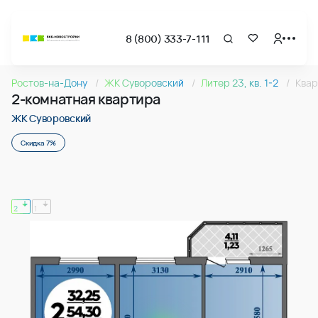
8 (800) 333-7-111
Страница подбора недвижимости ВКБ-Новостройки
2-комнатная квартира 55.53м2 в ЖК Суворовский, №24
Ростов-на-Дону
ЖК Суворовский
Литер 23, кв. 1-2
Квар
Квартира № 249 в ЖК Суворовский : подъезд 2, этаж 14, 55
2-комнатная квартира
Страница квартиры
2-комнатная квартира 55.53м2 в ЖК Суворовский, №24
ЖК Суворовский
Скидка 7%