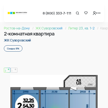
8 (800) 333-7-111
Страница подбора недвижимости ВКБ-Новостройки
2-комнатная квартира 55.53м2 в ЖК Суворовский, №165
Ростов-на-Дону
ЖК Суворовский
Литер 23, кв. 1-2
Квар
Квартира № 165 в ЖК Суворовский : подъезд 2, этаж 2, 55.
2-комнатная квартира
Страница квартиры
2-комнатная квартира 55.53м2 в ЖК Суворовский, №165
ЖК Суворовский
Скидка 9%