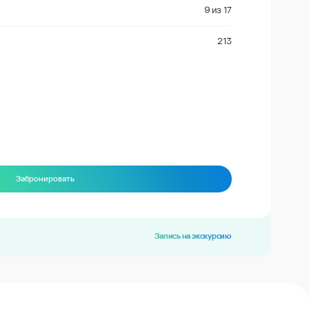
9
из
17
213
Забронировать
Запись на экскурсию