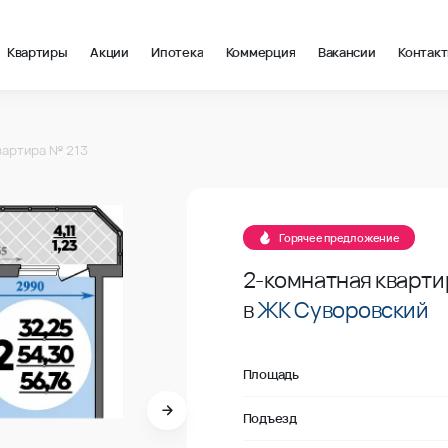
Квартиры
Акции
Ипотека
Коммерция
Вакансии
Контак
м2 в Ростов-на-Дону, стоимость: купить квартиру – 107 646 ₽ 
13
вартира № 213
В продаже
13
Горячее предложение
2-комнатная кварти
в
ЖК Суворовский
Площадь
Подъезд