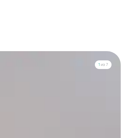
1
из 7