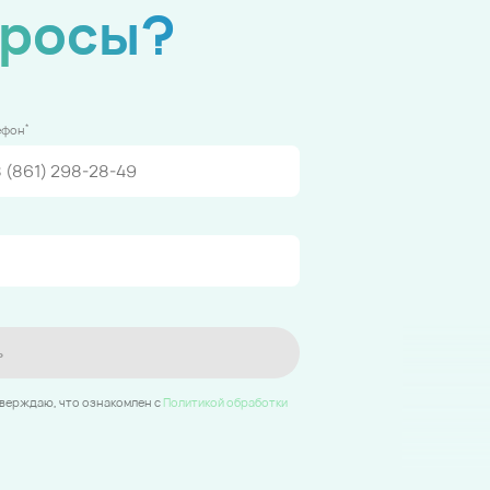
просы?
*
ефон
ь
тверждаю, что ознакомлен c
Политикой обработки