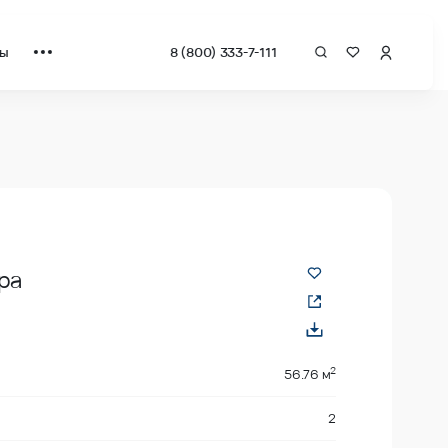
ты
8 (800) 333-7-111
за квадрат от застройщика.
ра
2
56.76 м
2