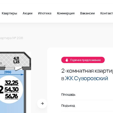
Квартиры
Акции
Ипотека
Коммерция
Вакансии
Контак
м2 в Ростов-на-Дону, стоимость: купить квартиру – 107 646 ₽ 
206
вартира № 206
В продаже
206
Горячее предложение
2-комнатная кварти
в
ЖК Суворовский
Площадь
Подъезд