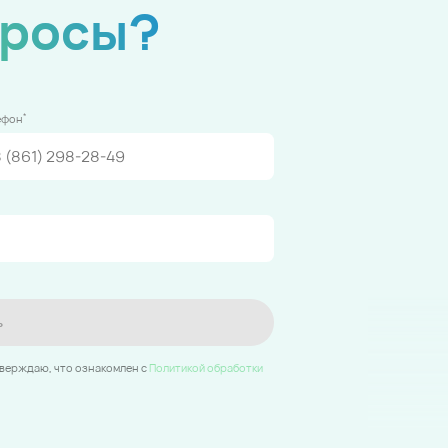
просы?
*
ефон
ь
тверждаю, что ознакомлен c
Политикой обработки