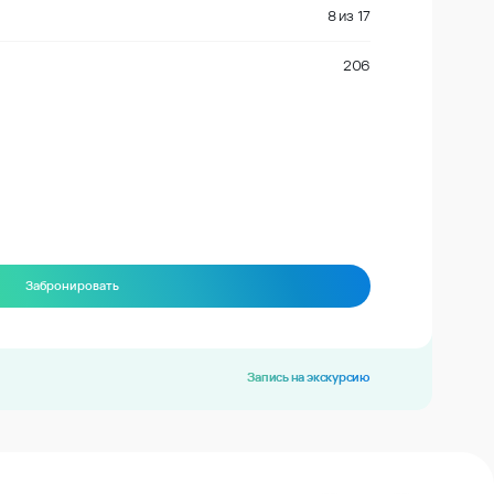
8
из
17
206
Забронировать
Запись на экскурсию