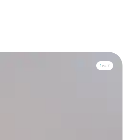
1
из 7