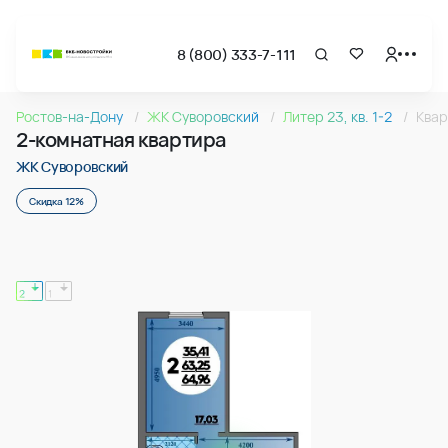
8 (800) 333-7-111
Страница подбора недвижимости ВКБ-Новостройки
2-комнатная квартира 64.96м2 в ЖК Суворовский, №26
Ростов-на-Дону
ЖК Суворовский
Литер 23, кв. 1-2
Квар
Квартира № 268 в ЖК Суворовский : подъезд 2, этаж 17, 64
2-комнатная квартира
Страница квартиры
2-комнатная квартира 64.96м2 в ЖК Суворовский, №26
ЖК Суворовский
Скидка 12%