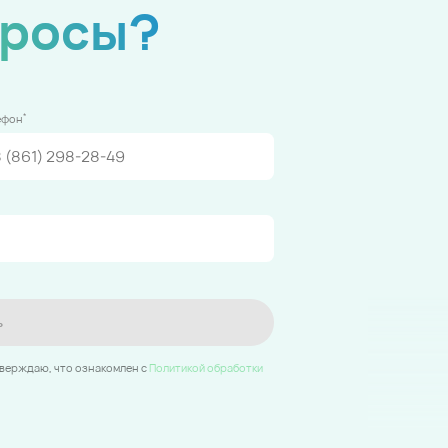
просы?
*
ефон
ь
тверждаю, что ознакомлен c
Политикой обработки