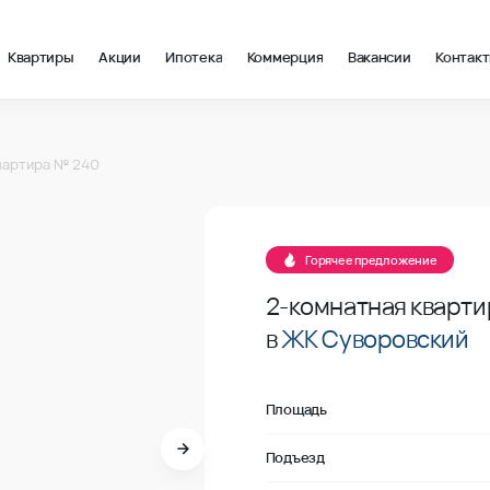
Квартиры
Акции
Ипотека
Коммерция
Вакансии
Контак
 м2 в Ростов-на-Дону, стоимость: купить квартиру – 99 138 ₽ 
240
вартира № 240
В продаже
240
Горячее предложение
2-комнатная кварти
в
ЖК Суворовский
Площадь
Подъезд