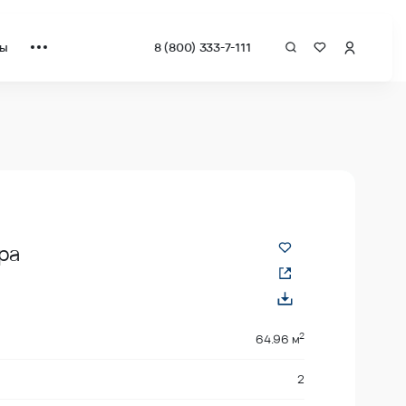
ты
8 (800) 333-7-111
за квадрат от застройщика.
ра
2
64.96 м
2