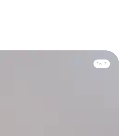
1
из 7