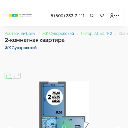
8 (800) 333-7-111
Страница подбора недвижимости ВКБ-Новостройки
2-комнатная квартира 64.96м2 в ЖК Суворовский, №21
Ростов-на-Дону
ЖК Суворовский
Литер 23, кв. 1-2
Квар
Квартира № 219 в ЖК Суворовский : подъезд 2, этаж 10, 64
2-комнатная квартира
Страница квартиры
2-комнатная квартира 64.96м2 в ЖК Суворовский, №21
ЖК Суворовский