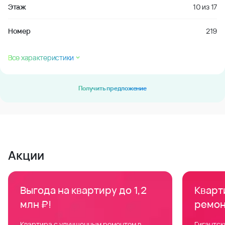
Этаж
10
из
17
Номер
219
Все характеристики
Получить предложение
Акции
Выгода на квартиру до 1,2
Кварти
млн ₽!
ремон
Квартира с улучшенным ремонтом в
Гигантск