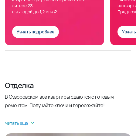
литере 23
на кварт
с выгодой до 1,2 млн ₽.
Предлож
Узнать подробнее
Узнат
Отделка
В Суворовском все квартиры сдаются с готовым
ремонтом. Получайте ключи и переезжайте!
Читать еще