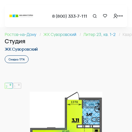
8 (800) 333-7-111
Страница подбора недвижимости ВКБ-Новостройки
Cтудия 29.47м2 в ЖК Суворовский, №168
Ростов-на-Дону
ЖК Суворовский
Литер 23, кв. 1-2
Квар
Квартира № 168 в ЖК Суворовский : подъезд 2, этаж 3, 29.
Студия
Страница квартиры
Cтудия 29.47м2 в ЖК Суворовский, №168
ЖК Суворовский
Скидка 17%