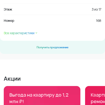
Этаж
3
из
17
Номер
168
Все характеристики
Получить предложение
Акции
Выгода на квартиру до 1,2
Кварти
млн ₽!
ремон