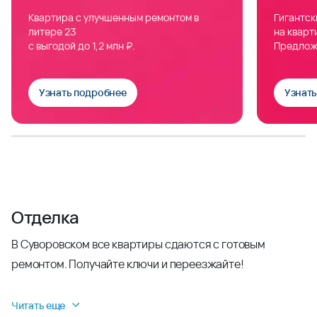
Квартира с улучшенным ремонтом в
Гигантск
литере 23
на кварт
с выгодой до 1,2 млн ₽.
Предлож
Узнать подробнее
Узнат
Отделка
В Суворовском все квартиры сдаются с готовым
ремонтом. Получайте ключи и переезжайте!
Читать еще